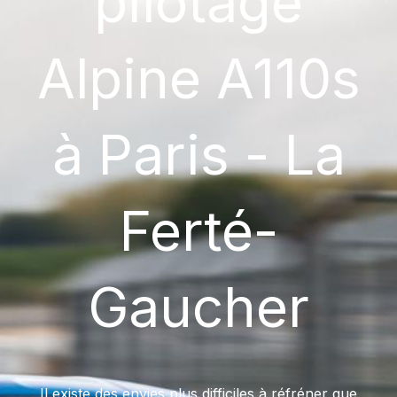
pilotage
Alpine A110s
à Paris - La
Ferté-
Gaucher
Il existe des envies plus difficiles à réfréner que