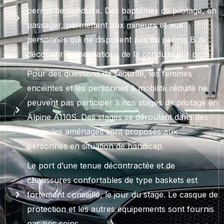
permis de conduire. Des baptêmes de pilotage, en
passager, permettent aux mineurs et aux
personnes qui ne disposent pas du permis B de
découvrir les sensations de la conduite sur piste.
Pour des questions de sécurité, les femmes
enceintes et les personnes à mobilité réduite ne
peuvent pas participer à nos stages de pilotage en
Alpine A110S. Des stages se déroulant dans des
véhicules aménagés sont proposés aux
personnes en situation de handicap.
Le port d’une tenue décontractée et de
chaussures confortables de type baskets est
fortement conseillé, le jour du stage. Le casque de
protection et les autres équipements sont fournis
par nos soins.