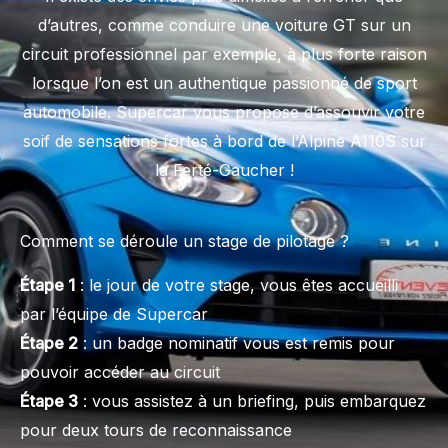
d’autres, comme conduire une voiture GT sur un
circuit professionnel par exemple, à plus forte raison
lorsque l’on est un authentique passionné de sport
automobile. Supercar vous propose d’assouvir votre
soif de sensations fortes à bord de l’Alpine A110S sur
la Ferté-Gaucher !
Comment se déroule un stage de pilotage ?
Étape 1
: le jour de votre stage, vous êtes accueilli
par l’équipe de Supercar
Étape 2
: un badge nominatif vous est remis pour
pouvoir accéder au circuit
Étape 3
: vous assistez à un briefing, puis embarquez
pour deux tours de reconnaissance