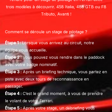
trois modèles à découvrir. 458 Italia, 488 GTB ou F8
Tributo, Avanti !
Comment se déroule un stage de pilotage ?
Étape 1 :
Lorsque vous arrivez au circuit, notre
équipe vous accueille.
Étape 2 :
Vous pouvez vous rendre dans le paddock
avec votre badge nominatif.
Étape 3 :
Après un briefing technique, vous partez en
piste avec deux tours de reconnaissance en
passager.
Étape 4 :
C’est le grand moment, à vous de prendre
le volant de votre Ferrari.
Étape 5 :
Après votre stage, un débriefing vous