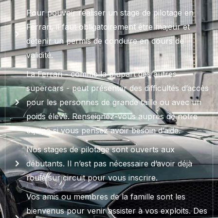
Pour pouvoir réaliser un stage de pilotage en
Ferrari, il faut obligatoirement être majeur et
détenir un permis de conduire en cours de
validité.
La Ferrari - comme la plupart des autres
supercars - peut présenter des difficultés d’accès
pour les personnes de grande taille ou avec un
poids élevé. Renseignez-vous auprès de notre
équipe si vous pensez avoir besoin d’aide.
Nos stages de pilotage sont ouverts aux
débutants. Il n’est pas nécessaire d’avoir déjà
roulé sur circuit pour vous inscrire.
Vos amis ou membres de la famille sont les
bienvenus pour venir assister à vos exploits. Des