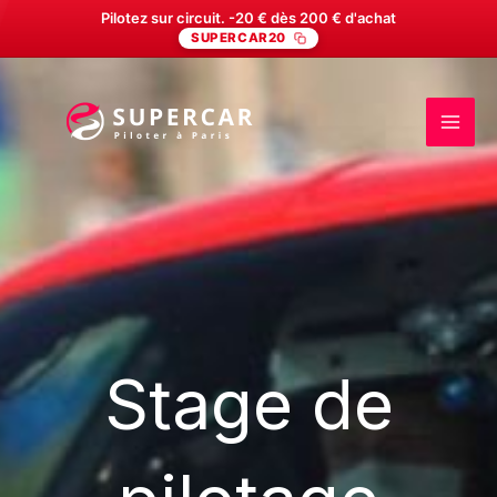
Aller
Offrez le cadeau de ses rêves. -20 € dès 200 € d'achat
SUPERCAR20
au
contenu
Stage de