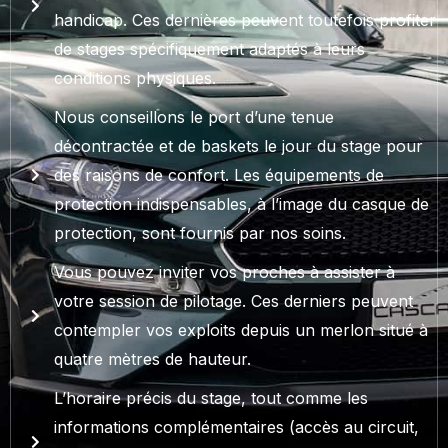
handicap. Ces dernières peuvent toutefois profiter
de stages spécifiquement adaptés à leurs
conditions physiques.
Nous conseillons le port d’une tenue
décontractée et de baskets le jour du stage pour
des raisons de confort. Les équipements de
protection indispensables, à l’image du casque de
protection, sont fournis par nos soins.
Vous pouvez inviter vos proches à assister à
votre session de pilotage. Ces derniers peuvent
contempler vos exploits depuis un merlon situé à
quatre mètres de hauteur.
L’horaire précis du stage, tout comme les
informations complémentaires (accès au circuit,