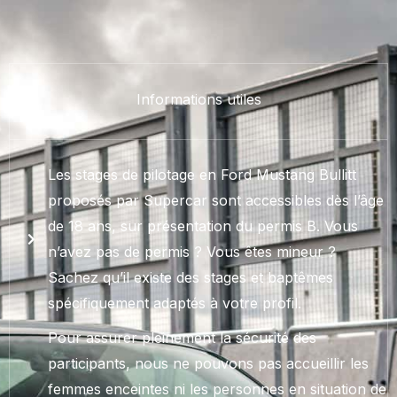
Informations utiles
Les stages de pilotage en Ford Mustang Bullitt
proposés par Supercar sont accessibles dès l’âge
de 18 ans, sur présentation du permis B. Vous
n’avez pas de permis ? Vous êtes mineur ?
Sachez qu’il existe des stages et baptêmes
spécifiquement adaptés à votre profil.
Pour assurer pleinement la sécurité des
participants, nous ne pouvons pas accueillir les
femmes enceintes ni les personnes en situation de