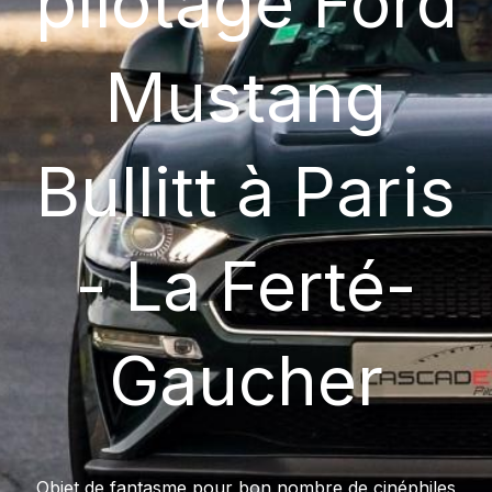
pilotage Ford
Mustang
Bullitt à Paris
- La Ferté-
Gaucher
Objet de fantasme pour bon nombre de cinéphiles