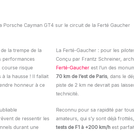
a Porsche Cayman GT4 sur le circuit de la Ferté Gaucher
de la trempe de la
La Ferté-Gaucher : pour les pilot
s performances
Conçu par Frantz Schreiner, archi
la course risque
Ferté-Gaucher
est l’un des monum
 la hausse ! Il fallait
70 km de l’est de Paris
, dans le d
 rendre honneur à ce
piste de 2 km ne devrait pas laisse
technicité.
ubliable
Reconnu pour sa rapidité par tous
rêvent de ressentir les
amateurs, qui s’y sont déjà frottés
onnels durant une
tests de F1 à +200 km/h
est parfai