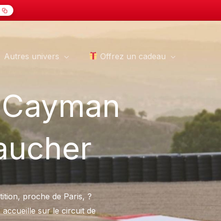
Autres univers
Offrez un cadeau
e Cayman
Gaucher
ition, proche de Paris, ?
 accueille sur le circuit de