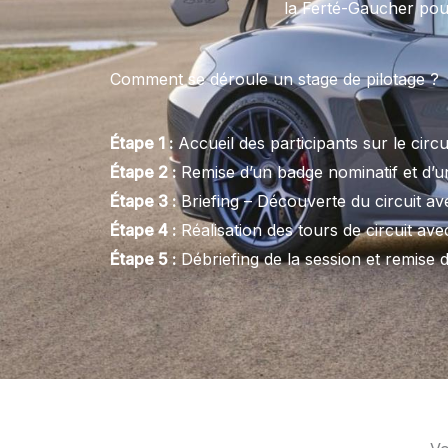
la Ferté-Gaucher pou
Comment se déroule un stage de pilotage ?
Étape 1 :
Accueil des participants sur le circ
Étape 2 :
Remise d’un badge nominatif et d’u
Étape 3 :
Briefing – Découverte du circuit av
Étape 4 :
Réalisation des tours de circuit a
Étape 5 :
Débriefing de la session et remise 