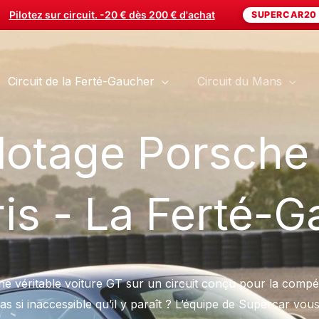
rez le cadeau de ses rêves. -20 € dès 200 € d'achat
SUPERCAR20
Circuit de la Ferté-Gaucher
Circuit du Mans
ilotage Porsch
is - La Ferté-
ne véritable voiture GT sur un circuit conçu pour la compét
pas si inaccessible qu’il y paraît ? L’équipe de Supercar vous