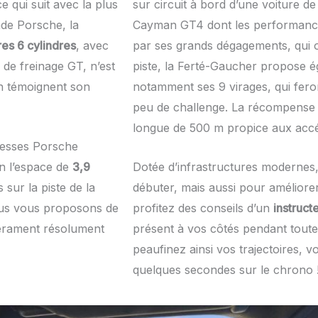
 qui suit avec la plus
sur circuit à bord d’une voiture d
nde Porsche, la
Cayman GT4 dont les performances
es 6 cylindres
, avec
par ses grands dégagements, qui off
de freinage GT, n’est
piste, la Ferté-Gaucher propose 
 En témoignent son
notamment ses 9 virages, qui feront
peu de challenge. La récompense de
longue de 500 m propice aux accé
tesses Porsche
n l’espace de
3,9
Dotée d’infrastructures modernes,
 sur la piste de la
débuter, mais aussi pour améliore
ous vous proposons de
profitez des conseils d’un
instruct
pérament résolument
présent à vos côtés pendant toute
peaufinez ainsi vos trajectoires, v
quelques secondes sur le chrono 