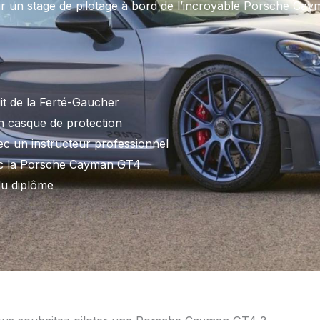
r un stage de pilotage à bord de l’incroyable Porsche Cay
uit de la Ferté-Gaucher
n casque de protection
ec un instructeur professionnel
vec la Porsche Cayman GT4
du diplôme