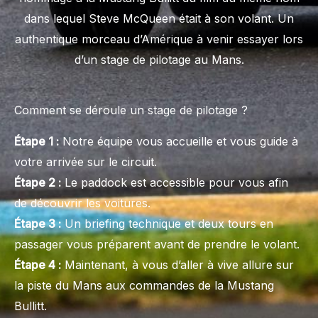
dans lequel Steve McQueen était à son volant. Un
authentique morceau d’Amérique à venir essayer lors
d’un stage de pilotage au Mans.
Comment se déroule un stage de pilotage ?
Étape 1 :
Notre équipe vous accueille et vous guide à
votre arrivée sur le circuit.
Étape 2 :
Le paddock est accessible pour vous afin
de découvrir les voitures.
Étape 3 :
Un briefing technique et deux tours en
passager vous préparent avant de prendre le volant.
Étape 4 :
Maintenant, à vous d’aller à vive allure sur
la piste du Mans aux commandes de la Mustang
Bullitt.