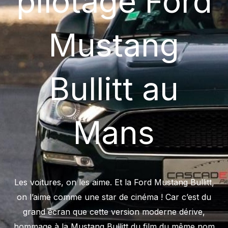
pilotage Ford
Mustang
Bullitt au
Mans
Les voitures, on les aime. Et la Ford Mustang Bullitt,
on l’aime comme une star de cinéma ! Car c’est du
grand écran que cette version moderne dérive,
hommage à la Mustang Bullitt du film du même nom