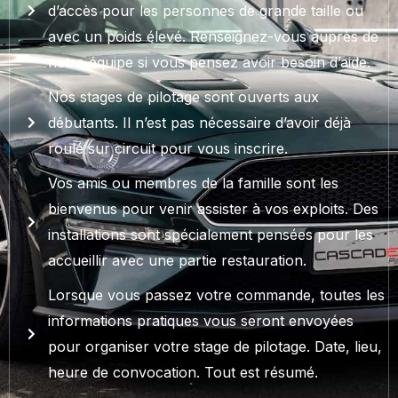
d’accès pour les personnes de grande taille ou
avec un poids élevé. Renseignez-vous auprès de
notre équipe si vous pensez avoir besoin d’aide.
Nos stages de pilotage sont ouverts aux
débutants. Il n’est pas nécessaire d’avoir déjà
roulé sur circuit pour vous inscrire.
Vos amis ou membres de la famille sont les
bienvenus pour venir assister à vos exploits. Des
installations sont spécialement pensées pour les
accueillir avec une partie restauration.
Lorsque vous passez votre commande, toutes les
informations pratiques vous seront envoyées
pour organiser votre stage de pilotage. Date, lieu,
heure de convocation. Tout est résumé.