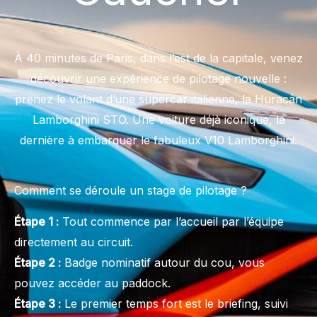
À 40 minutes de Paris, dans l’est de la capitale, venez
découvrir une expérience de pilotage nouvelle :
prenez le volant d’une supercar italienne, la Huracán
Lamborghini STO. Une voiture déjà iconique, la
dernière à embarquer le fabuleux V10 Lamborghini.
Comment se déroule un stage de pilotage ?
Étape 1 :
Tout commence par l’accueil par l’équipe
directement au circuit.
Étape 2 :
Badge nominatif autour du cou, vous
pouvez accéder au paddock.
Étape 3 :
Le premier temps fort est le briefing, suivi