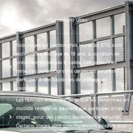
Informations utiles
Nos stages en Lamborghini Huracán STO sont
accessibles dès l’âge de 18 ans, à condition de
présenter un permis B valide. Les personnes
mineures ou dépourvues de permis peuvent
participer à des baptêmes de pilotage en
passager.
Les femmes enceintes, ainsi que les personnes en
mobilité réduite ne peuvent pas participer à ces
stages, pour des raisons évidentes de sécurité.
Certains stages sont spécifiquement adaptés aux