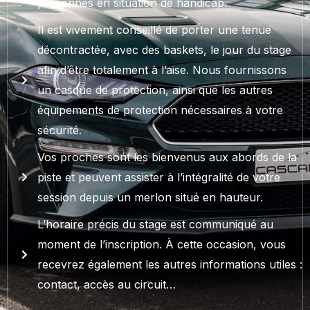
personnes en situation de handicap.
Il est vivement conseillé de porter une tenue
décontractée, avec des baskets, le jour du stage
afin d’être totalement à l’aise. Nous fournissons
un casque de protection, ainsi que les autres
équipements de protection nécessaires à votre
sécurité.
Vos proches sont les bienvenus aux abords de la
piste et peuvent assister à l’intégralité de votre
session depuis un merlon situé en hauteur.
L’horaire précis du stage est communiqué au
moment de l’inscription. À cette occasion, vous
recevrez également les autres informations utiles :
contact, accès au circuit…